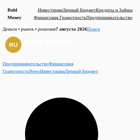
Rubl
Инвестиции
Личный Бюджет
Кредиты и Займы
Money
Финансовая Грамотность
Предпринимательство
Skip
Деньги • рынок • решения
7 августа 2026
Поиск
to
content
Предпринимательство
Финансовая
Грамотность
News
Инвестиции
Личный Бюджет