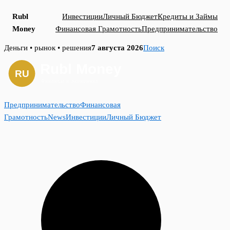
Rubl
Инвестиции
Личный Бюджет
Кредиты и Займы
Money
Финансовая Грамотность
Предпринимательство
Skip
Деньги • рынок • решения
7 августа 2026
Поиск
to
content
Предпринимательство
Финансовая
Грамотность
News
Инвестиции
Личный Бюджет