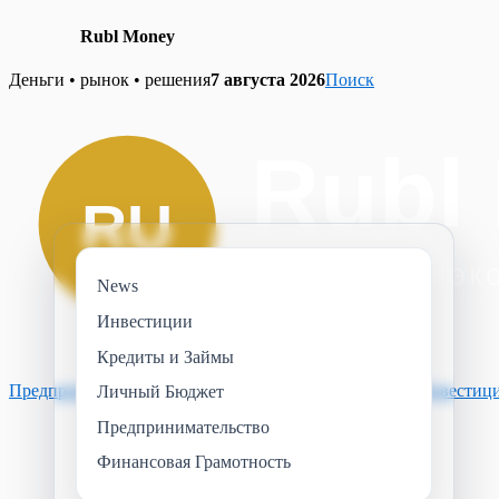
Rubl Money
Skip
Деньги • рынок • решения
7 августа 2026
Поиск
to
content
News
Инвестиции
Кредиты и Займы
Предпринимательство
Финансовая Грамотность
News
Инвестиц
Личный Бюджет
Предпринимательство
Финансовая Грамотность