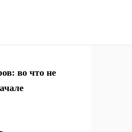
в: во что не
ачале