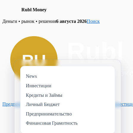
Rubl Money
Skip
Деньги • рынок • решения
6 августа 2026
Поиск
to
content
News
Инвестиции
Кредиты и Займы
Предпринимательство
Финансовая Грамотность
News
Инвестиц
Личный Бюджет
Предпринимательство
Финансовая Грамотность