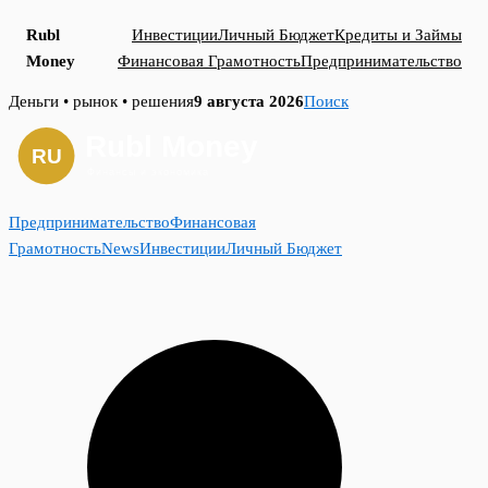
Rubl
Инвестиции
Личный Бюджет
Кредиты и Займы
Money
Финансовая Грамотность
Предпринимательство
Skip
Деньги • рынок • решения
9 августа 2026
Поиск
to
content
Предпринимательство
Финансовая
Грамотность
News
Инвестиции
Личный Бюджет