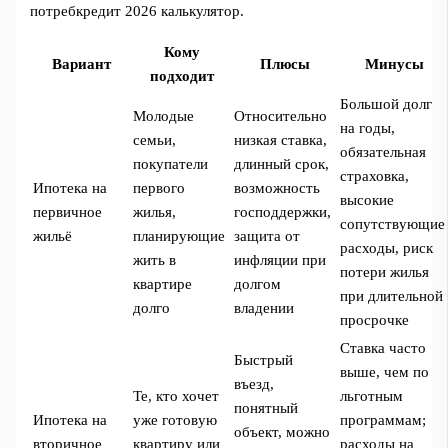
потребкредит 2026 калькулятор.
Кому
Вариант
Плюсы
Минусы
подходит
Большой долг
Молодые
Относительно
на годы,
семьи,
низкая ставка,
обязательная
покупатели
длинный срок,
страховка,
Ипотека на
первого
возможность
высокие
первичное
жилья,
господдержки,
сопутствующие
жильё
планирующие
защита от
расходы, риск
жить в
инфляции при
потери жилья
квартире
долгом
при длительной
долго
владении
просрочке
Ставка часто
Быстрый
выше, чем по
въезд,
Те, кто хочет
льготным
понятный
Ипотека на
уже готовую
программам;
объект, можно
вторичное
квартиру или
расходы на