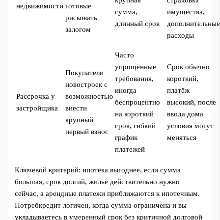
крупная
страховка
недвижимости
готовые
сумма,
имущества,
рисковать
длинный срок
дополнительны
залогом
расходы
Часто
упрощённые
Срок обычно
Покупатели
требования,
короткий,
новостроек с
иногда
платёж
Рассрочка у
возможностью
беспроцентно
высокий, после
застройщика
внести
на короткий
ввода дома
крупный
срок, гибкий
условия могут
первый взнос
график
меняться
платежей
Ключевой критерий: ипотека выгоднее, если сумма
большая, срок долгий, жильё действительно нужно
сейчас, а арендные платежи приближаются к ипотечным.
Потребкредит логичен, когда сумма ограничена и вы
укладываетесь в умеренный срок без критичной долговой