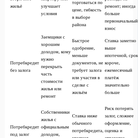
торговаться по
жильё
улучшает
ремонт; иногда
цене, гибкость
условия
больше
в выборе
первоначальный
района
взнос
Заемщики с
Быстрое
Ставка заметно
хорошим
одобрение,
выше
доходом, кому
меньше
ипотечной, сро
нужно
Потребкредит
документов, не
короче,
перекрыть
без залога
требует залога
ежемесячный
часть
или участия в
платёж
стоимости
сделке с
значительно
жилья или
жильём
больше
ремонт
Риск потерять
Собственники
Ставка ниже
залог, сложнее
жилья с
обычного
оформление,
Потребкредит
официальным
потребкредита,
оценка и
под залог
доходом,