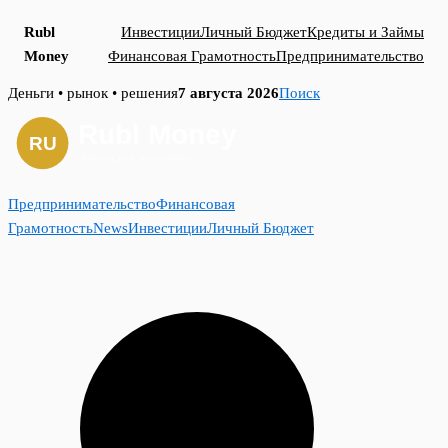
Rubl
Инвестиции
Личный Бюджет
Кредиты и Займы
Money
Финансовая Грамотность
Предпринимательство
Skip
Деньги • рынок • решения
7 августа 2026
Поиск
to
content
Предпринимательство
Финансовая
Грамотность
News
Инвестиции
Личный Бюджет