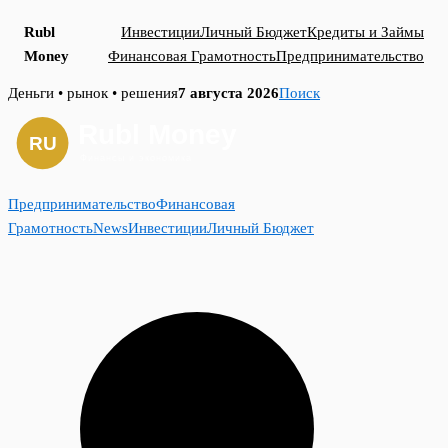
Rubl
Инвестиции
Личный Бюджет
Кредиты и Займы
Money
Финансовая Грамотность
Предпринимательство
Skip
Деньги • рынок • решения
7 августа 2026
Поиск
to
content
Предпринимательство
Финансовая
Грамотность
News
Инвестиции
Личный Бюджет