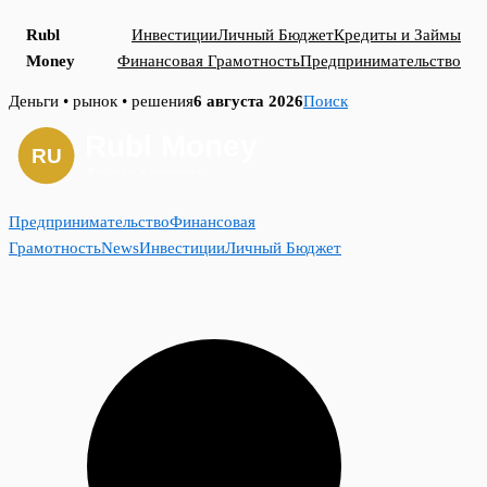
Rubl
Инвестиции
Личный Бюджет
Кредиты и Займы
Money
Финансовая Грамотность
Предпринимательство
Skip
Деньги • рынок • решения
6 августа 2026
Поиск
to
content
Предпринимательство
Финансовая
Грамотность
News
Инвестиции
Личный Бюджет