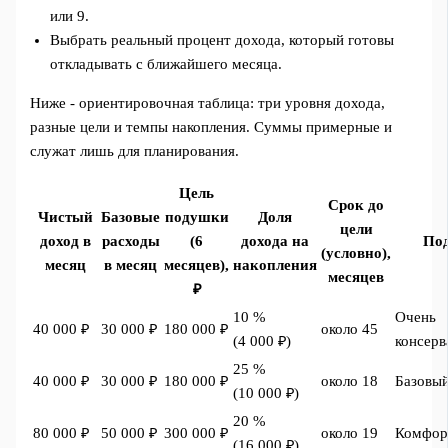
или 9.
Выбрать реальный процент дохода, который готовы
откладывать с ближайшего месяца.
Ниже - ориентировочная таблица: три уровня дохода,
разные цели и темпы накопления. Суммы примерные и
служат лишь для планирования.
Цель
Срок до
Чистый
Базовые
подушки
Доля
цели
доход в
расходы
(6
дохода на
По
(условно),
месяц
в месяц
месяцев),
накопления
месяцев
₽
10 %
Очень
40 000 ₽
30 000 ₽
180 000 ₽
около 45
(4 000 ₽)
консер
25 %
40 000 ₽
30 000 ₽
180 000 ₽
около 18
Базовы
(10 000 ₽)
20 %
80 000 ₽
50 000 ₽
300 000 ₽
около 19
Комфор
(16 000 ₽)