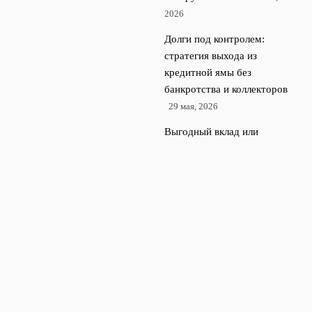
2026
Долги под контролем:
стратегия выхода из
кредитной ямы без
банкротства и коллекторов
29 мая, 2026
Выгодный вклад или
накопительный счет:
сравниваем реальные и
рекламные проценты
24
апреля, 2026
Ошибки начинающих
инвесторов на российском
фондовом рынке и как их
избежать
23 апреля, 2026
© 2026 Rubl Money
Финансы и экономика