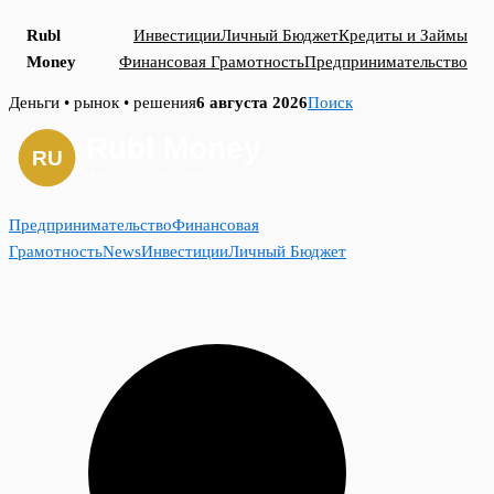
Rubl
Инвестиции
Личный Бюджет
Кредиты и Займы
Money
Финансовая Грамотность
Предпринимательство
Skip
Деньги • рынок • решения
6 августа 2026
Поиск
to
content
Предпринимательство
Финансовая
Грамотность
News
Инвестиции
Личный Бюджет