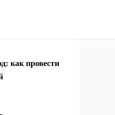
од: как провести
й