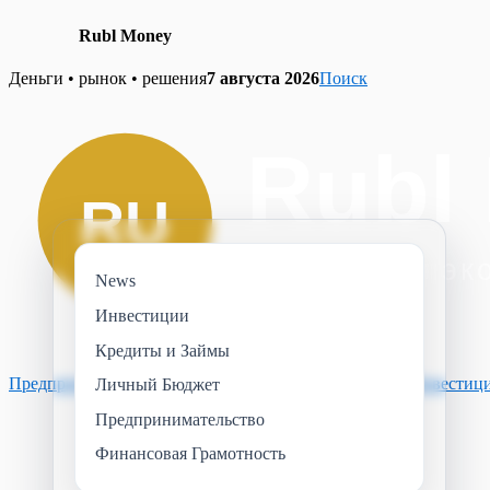
Rubl Money
Skip
Деньги • рынок • решения
7 августа 2026
Поиск
to
content
News
Инвестиции
Кредиты и Займы
Предпринимательство
Финансовая Грамотность
News
Инвестиц
Личный Бюджет
Предпринимательство
Финансовая Грамотность