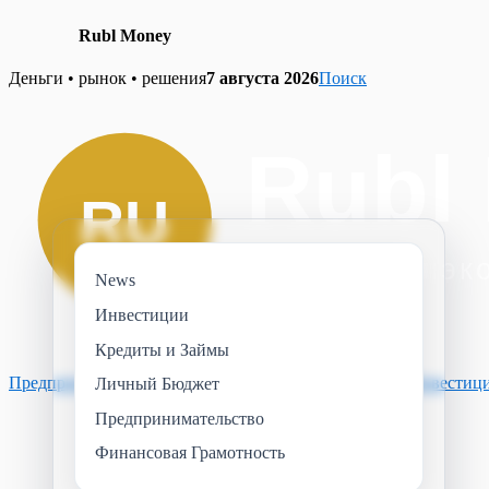
Rubl Money
Skip
Деньги • рынок • решения
7 августа 2026
Поиск
to
content
News
Инвестиции
Кредиты и Займы
Предпринимательство
Финансовая Грамотность
News
Инвестиц
Личный Бюджет
Предпринимательство
Финансовая Грамотность