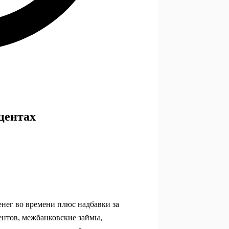
центах
енег во времени плюс надбавки за
ентов, межбанковские займы,