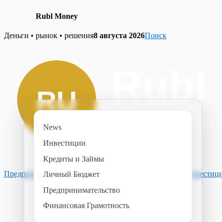
Rubl Money
Skip
Деньги • рынок • решения
8 августа 2026
Поиск
to
content
News
Инвестиции
Кредиты и Займы
Предпринимательство
Финансовая Грамотность
News
Инвестиц
Личный Бюджет
Предпринимательство
Финансовая Грамотность