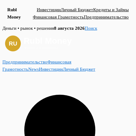
Rubl
Инвестиции
Личный Бюджет
Кредиты и Займы
Money
Финансовая Грамотность
Предпринимательство
Skip
Деньги • рынок • решения
8 августа 2026
Поиск
to
content
Предпринимательство
Финансовая
Грамотность
News
Инвестиции
Личный Бюджет