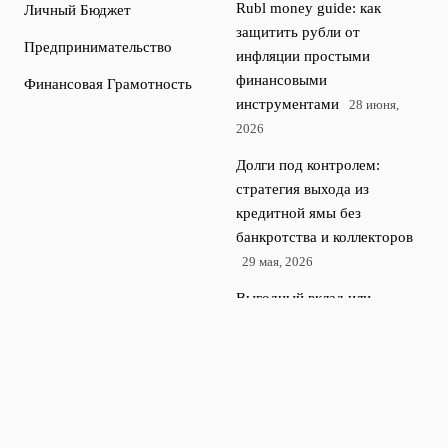
Rubl money guide: как
Личный Бюджет
защитить рубли от
Предпринимательство
инфляции простыми
финансовыми
Финансовая Грамотность
инструментами
28 июня,
2026
Долги под контролем:
стратегия выхода из
кредитной ямы без
банкротства и коллекторов
29 мая, 2026
Выгодный вклад или
накопительный счет:
сравниваем реальные и
рекламные проценты
24
апреля, 2026
Ошибки начинающих