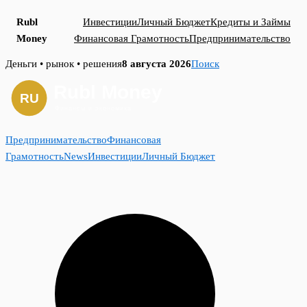
Rubl
Инвестиции
Личный Бюджет
Кредиты и Займы
Money
Финансовая Грамотность
Предпринимательство
Skip
Деньги • рынок • решения
8 августа 2026
Поиск
to
content
Предпринимательство
Финансовая
Грамотность
News
Инвестиции
Личный Бюджет