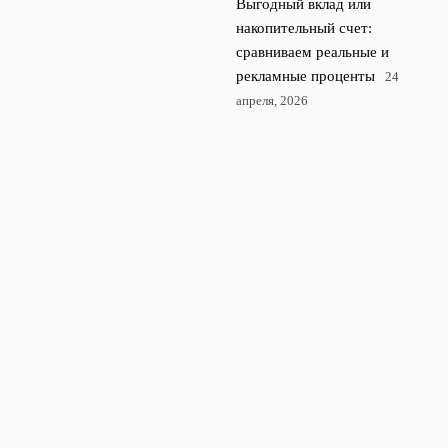
Выгодный вклад или
накопительный счет:
сравниваем реальные и
рекламные проценты
24
апреля, 2026
Ошибки начинающих
инвесторов на российском
фондовом рынке и как их
избежать
23 апреля, 2026
© 2026 Rubl Money
Финансы и экономика
News
Инвестиции
Кредиты и Займы